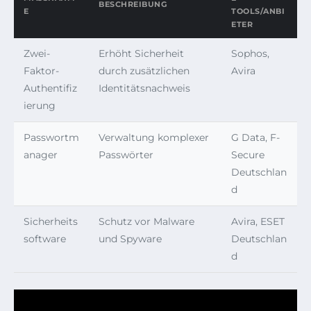
BESCHREIBUNG
TOOLS/ANBI
ETER
Zwei-
Erhöht Sicherheit
Sophos,
Faktor-
durch zusätzlichen
Avira
Authentifiz
Identitätsnachweis
ierung
Passwortm
Verwaltung komplexer
G Data, F-
anager
Passwörter
Secure
Deutschlan
d
Sicherheits
Schutz vor Malware
Avira, ESET
software
und Spyware
Deutschlan
d