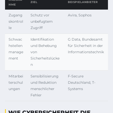
ZIEL
BEISPIELANBIETER
ME
Zugang
Schutz vor
Avira, Sophos
skontrol
unbefugtem
le
Zugriff
Schwac
Identifikation
G Data, Bundesamt
hstellen
und Behebung
für Sicherheit in der
manage
von
Informationstechnik
ment
Sicherheitslücke
n
Mitarbei
Sensibilisierung
F-Secure
terschul
und Reduktion
Deutschland, T-
ungen
menschlicher
Systems
Fehler
WIE CYBERSICHERHEIT DIE