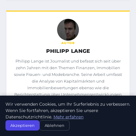
AUTOR
PHILIPP LANGE
Philipp Lange ist Journalist und befasst sich seit über
zehn Jahren mit den Themen Finanzen, Immobilien
sowie Frauen- und Modebranche. Seine Arbeit umfasst
die Analyse von Kapitalmärkten und
Immobilienbewertungen ebenso wie die
Berichterstattung über Unternehmensentwicklungen
in der Modeindustrie. Nach einem Studium der
Wir verwenden Cookies, um Ihr Surferlebnis zu verbessern.
Volkswirtschaftslehre war er mehrere Jahre für die
Wenn Sie fortfahren, akzeptieren Sie unsere
Wirtschaftsredaktion eines überregionalen
Datenschutzrichtlinie.
Mehr erfahren
Medienhauses tätig.
Akzeptieren
Ablehnen
ALLE ARTIKEL ANSEHEN ›