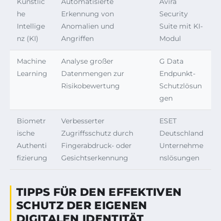
Künstlic
Automatisierte
Avira
he
Erkennung von
Security
Intellige
Anomalien und
Suite mit KI-
nz (KI)
Angriffen
Modul
Machine
Analyse großer
G Data
Learning
Datenmengen zur
Endpunkt-
Risikobewertung
Schutzlösun
gen
Biometr
Verbesserter
ESET
ische
Zugriffsschutz durch
Deutschland
Authenti
Fingerabdruck- oder
Unternehme
fizierung
Gesichtserkennung
nslösungen
TIPPS FÜR DEN EFFEKTIVEN
SCHUTZ DER EIGENEN
DIGITALEN IDENTITÄT