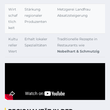
Wirt
Stärkung
Metzgerei Landfrau
schaf
regionaler
Absatzsteigerung
tlich
Produzenten
keit
Kultu
Erhalt lokaler
Traditionelle Rezepte in
reller
Spezialitäten
Restaurants wie
Wert
Nobelhart & Schmutzig