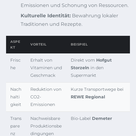
Emissionen und Schonung von Ressourcen.
Kulturelle Identität:
Bewahrung lokaler
Traditionen und Rezepte.
ASPE
VORTEIL
BEISPIEL
KT
Frisc
Erhalt von
Direkt vom
Hofgut
he
Vitaminen und
Storzeln
in den
Geschmack
Supermarkt
Nach
Reduktion von
Kurze Transportwege bei
halti
CO2-
REWE Regional
gkeit
Emissionen
Trans
Nachweisbare
Bio-Label
Demeter
pare
Produktionsbe
nz
dingungen