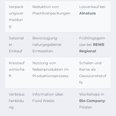
Verpack
Reduktion von
Losverkauf bei
ungsver
Plastikverpackungen
Alnatura
meidun
g
Saisonal
Bevorzugung
Frühlingsgem
er
naturgegebener
üse bei
REWE
Einkauf
Erntezeiten
Regional
Kreislauf
Nutzung von
Schalen und
wirtscha
Nebenprodukten im
Kerne als
ft
Produktionsprozess
Gewürzrohstof
fe
Verbrauc
Information über
Workshops in
herbildu
Food Waste
Bio Company
-
ng
Filialen