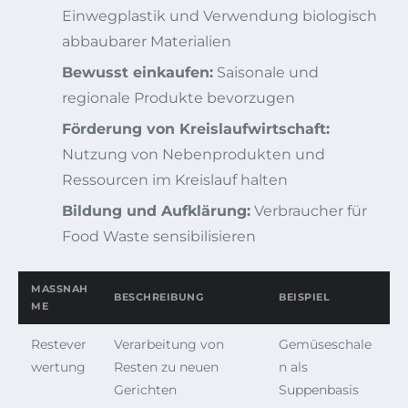
Einwegplastik und Verwendung biologisch
abbaubarer Materialien
Bewusst einkaufen:
Saisonale und
regionale Produkte bevorzugen
Förderung von Kreislaufwirtschaft:
Nutzung von Nebenprodukten und
Ressourcen im Kreislauf halten
Bildung und Aufklärung:
Verbraucher für
Food Waste sensibilisieren
MASSNAHM
BESCHREIBUNG
BEISPIEL
E
Restever
Verarbeitung von
Gemüseschale
wertung
Resten zu neuen
n als
Gerichten
Suppenbasis