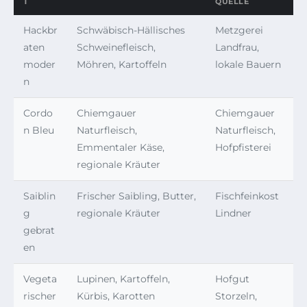
T
QUELLE
Hackbr
Schwäbisch-Hällisches
Metzgerei
aten
Schweinefleisch,
Landfrau,
moder
Möhren, Kartoffeln
lokale Bauern
n
Cordo
Chiemgauer
Chiemgauer
n Bleu
Naturfleisch,
Naturfleisch,
Emmentaler Käse,
Hofpfisterei
regionale Kräuter
Saiblin
Frischer Saibling, Butter,
Fischfeinkost
g
regionale Kräuter
Lindner
gebrat
en
Vegeta
Lupinen, Kartoffeln,
Hofgut
rischer
Kürbis, Karotten
Storzeln,