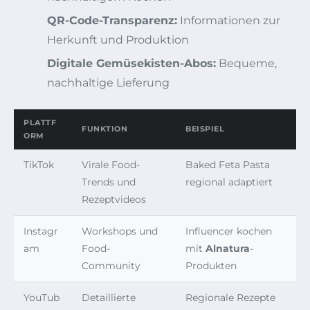
QR-Code-Transparenz:
Informationen zur
Herkunft und Produktion
Digitale Gemüsekisten-Abos:
Bequeme,
nachhaltige Lieferung
PLATTF
FUNKTION
BEISPIEL
ORM
TikTok
Virale Food-
Baked Feta Pasta
Trends und
regional adaptiert
Rezeptvideos
Instagr
Workshops und
Influencer kochen
am
Food-
mit
Alnatura
-
Community
Produkten
YouTub
Detaillierte
Regionale Rezepte