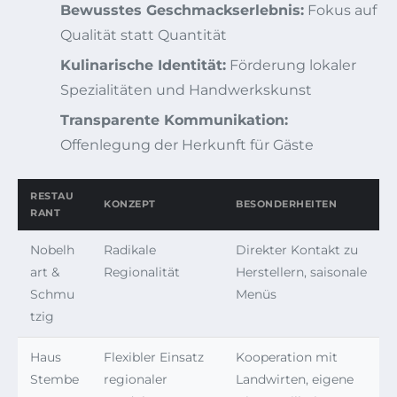
Bewusstes Geschmackserlebnis:
Fokus auf
Qualität statt Quantität
Kulinarische Identität:
Förderung lokaler
Spezialitäten und Handwerkskunst
Transparente Kommunikation:
Offenlegung der Herkunft für Gäste
RESTAU
KONZEPT
BESONDERHEITEN
RANT
Nobelh
Radikale
Direkter Kontakt zu
art &
Regionalität
Herstellern, saisonale
Schmu
Menüs
tzig
Haus
Flexibler Einsatz
Kooperation mit
Stembe
regionaler
Landwirten, eigene