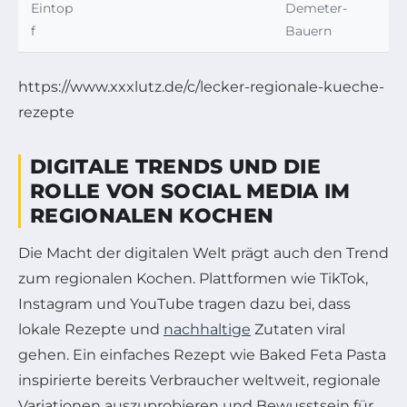
Eintop
Demeter-
f
Bauern
https://www.xxxlutz.de/c/lecker-regionale-kueche-
rezepte
DIGITALE TRENDS UND DIE
ROLLE VON SOCIAL MEDIA IM
REGIONALEN KOCHEN
Die Macht der digitalen Welt prägt auch den Trend
zum regionalen Kochen. Plattformen wie TikTok,
Instagram und YouTube tragen dazu bei, dass
lokale Rezepte und
nachhaltige
Zutaten viral
gehen. Ein einfaches Rezept wie Baked Feta Pasta
inspirierte bereits Verbraucher weltweit, regionale
Variationen auszuprobieren und Bewusstsein für