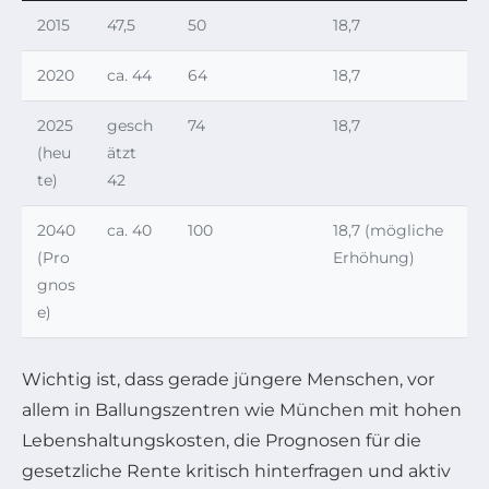
2015
47,5
50
18,7
2020
ca. 44
64
18,7
2025
gesch
74
18,7
(heu
ätzt
te)
42
2040
ca. 40
100
18,7 (mögliche
(Pro
Erhöhung)
gnos
e)
Wichtig ist, dass gerade jüngere Menschen, vor
allem in Ballungszentren wie München mit hohen
Lebenshaltungskosten, die Prognosen für die
gesetzliche Rente kritisch hinterfragen und aktiv