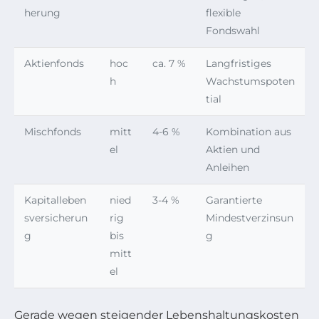
herung
flexible
Fondswahl
Aktienfonds
hoc
ca. 7 %
Langfristiges
h
Wachstumspoten
tial
Mischfonds
mitt
4-6 %
Kombination aus
el
Aktien und
Anleihen
Kapitalleben
nied
3-4 %
Garantierte
sversicherun
rig
Mindestverzinsun
g
bis
g
mitt
el
Gerade wegen steigender Lebenshaltungskosten