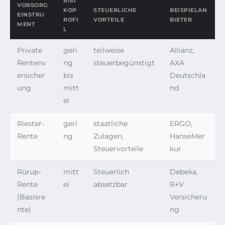
RISI
VORSORG
KOP
STEUERLICHE
BEISPIELAN
EINSTRU
ROFI
VORTEILE
BIETER
MENT
L
Private
geri
teilweise
Allianz,
Rentenv
ng
steuerbegünstigt
AXA
ersicher
bis
Deutschla
ung
mitt
nd
el
Riester-
geri
staatliche
ERGO,
Rente
ng
Zulagen,
HanseMer
Steuervorteile
kur
Rürup-
mitt
Steuerlich
Debeka,
Rente
el
absetzbar
R+V
(Basisre
Versicheru
nte)
ng