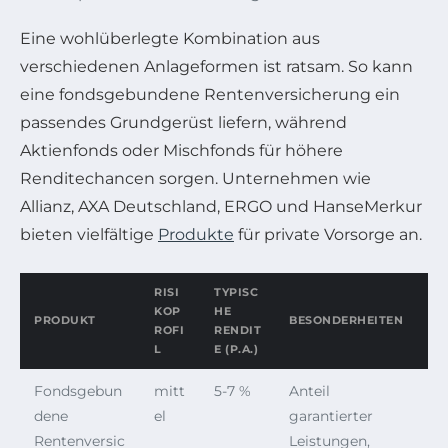
Eine wohlüberlegte Kombination aus
verschiedenen Anlageformen ist ratsam. So kann
eine fondsgebundene Rentenversicherung ein
passendes Grundgerüst liefern, während
Aktienfonds oder Mischfonds für höhere
Renditechancen sorgen. Unternehmen wie
Allianz, AXA Deutschland, ERGO und HanseMerkur
bieten vielfältige
Produkte
für private Vorsorge an.
RISI
TYPISC
KOP
HE
PRODUKT
BESONDERHEITEN
ROFI
RENDIT
L
E (P.A.)
Fondsgebun
mitt
5-7 %
Anteil
dene
el
garantierter
Rentenversic
Leistungen,