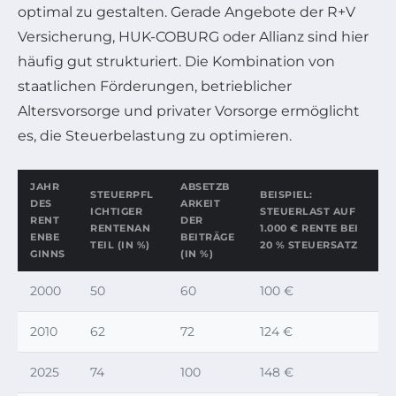
optimal zu gestalten. Gerade Angebote der R+V
Versicherung, HUK-COBURG oder Allianz sind hier
häufig gut strukturiert. Die Kombination von
staatlichen Förderungen, betrieblicher
Altersvorsorge und privater Vorsorge ermöglicht
es, die Steuerbelastung zu optimieren.
JAHR
ABSETZB
STEUERPFL
BEISPIEL:
DES
ARKEIT
ICHTIGER
STEUERLAST AUF
RENT
DER
RENTENAN
1.000 € RENTE BEI
ENBE
BEITRÄGE
TEIL (IN %)
20 % STEUERSATZ
GINNS
(IN %)
2000
50
60
100 €
2010
62
72
124 €
2025
74
100
148 €