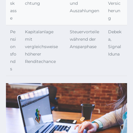
sk
chtung
und
Versic
ass
Auszahlungen
herun
e
g
Pe
Kapitalanlage
Steuervorteile
Debek
nsi
mit
während der
a,
on
vergleichsweise
Ansparphase
Signal
sfo
höherer
Iduna
nd
Renditechance
s