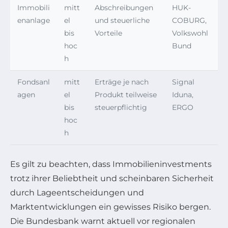
Immobili
mitt
Abschreibungen
HUK-
enanlage
el
und steuerliche
COBURG,
bis
Vorteile
Volkswohl
hoc
Bund
h
Fondsanl
mitt
Erträge je nach
Signal
agen
el
Produkt teilweise
Iduna,
bis
steuerpflichtig
ERGO
hoc
h
Es gilt zu beachten, dass Immobilieninvestments
trotz ihrer Beliebtheit und scheinbaren Sicherheit
durch Lageentscheidungen und
Marktentwicklungen ein gewisses Risiko bergen.
Die Bundesbank warnt aktuell vor regionalen