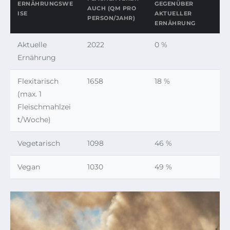
ERNÄHRUNGSWE
GEGENÜBER
AUCH (QM PRO
ISE
AKTUELLER
PERSON/JAHR)
ERNÄHRUNG
Aktuelle
2022
0 %
Ernährung
Flexitarisch
1658
18 %
(max. 1
Fleischmahlzei
t/Woche)
Vegetarisch
1098
46 %
Vegan
1030
49 %