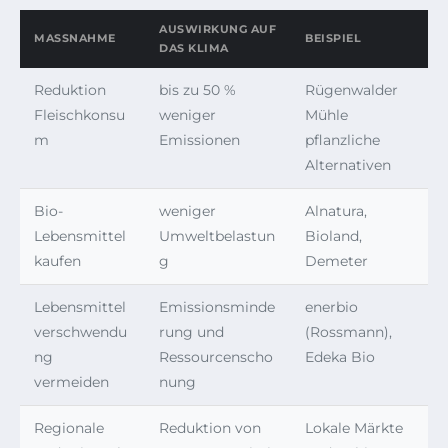
AUSWIRKUNG AUF
MASSNAHME
BEISPIEL
DAS KLIMA
Reduktion
bis zu 50 %
Rügenwalder
Fleischkonsu
weniger
Mühle
m
Emissionen
pflanzliche
Alternativen
Bio-
weniger
Alnatura,
Lebensmittel
Umweltbelastun
Bioland,
kaufen
g
Demeter
Lebensmittel
Emissionsminde
enerbio
verschwendu
rung und
(Rossmann),
ng
Ressourcenscho
Edeka Bio
vermeiden
nung
Regionale
Reduktion von
Lokale Märkte