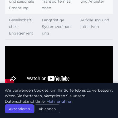
und saisonale
Transportemissi
und Anbieter
Ernährung
onen
Gesellschaftli
Langfristige
Aufklärung und
ches
Systemveränder
Initiativen
Engagement
ung
Wir verwenden Cookies, um Ihr Surferlebnis zu verbessern.
Wenn Sie fortfahren, akzeptieren Sie unsere
FAQ – ANTWORTEN AUF
Datenschutzrichtlinie.
Mehr erfahren
WICHTIGE FRAGEN ZUR
Akzeptieren
Ablehnen
KLIMAKRISE UND ERNÄHRUNG