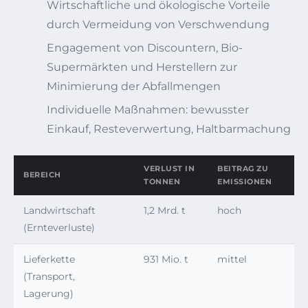
Wirtschaftliche und ökologische Vorteile
durch Vermeidung von Verschwendung
Engagement von Discountern, Bio-
Supermärkten und Herstellern zur
Minimierung der Abfallmengen
Individuelle Maßnahmen: bewusster
Einkauf, Resteverwertung, Haltbarmachung
VERLUST IN
BEITRAG ZU
BEREICH
TONNEN
EMISSIONEN
Landwirtschaft
1,2 Mrd. t
hoch
(Ernteverluste)
Lieferkette
931 Mio. t
mittel
(Transport,
Lagerung)