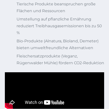
Tierische Produkte beanspruchen große
Flächen und Ressourcen
Umstellung auf pflanzliche Ernährung
reduziert Treibhausgasemissionen bis zu 50
%
Bio-Produkte (Alnatura, Bioland, Demeter)
bieten umweltfreundliche Alternativen
Fleischersatzprodukte (Veganz,
Rügenwalder Mühle) fördern CO2-Reduktion