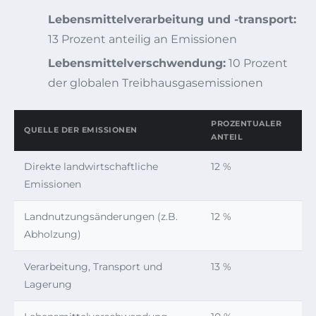
Lebensmittelverarbeitung und -transport:
13 Prozent anteilig an Emissionen
Lebensmittelverschwendung:
10 Prozent
der globalen Treibhausgasemissionen
PROZENTUALER
QUELLE DER EMISSIONEN
ANTEIL
Direkte landwirtschaftliche
12 %
Emissionen
Landnutzungsänderungen (z.B.
12 %
Abholzung)
Verarbeitung, Transport und
13 %
Lagerung