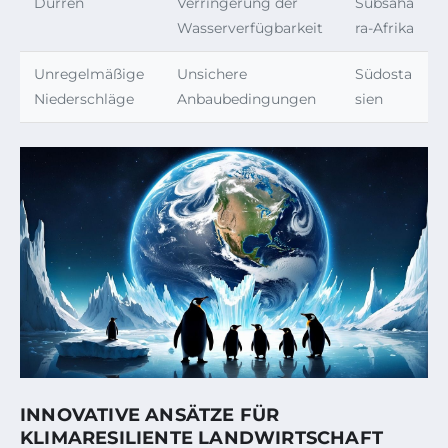
Dürren
Verringerung der
Subsaha
Wasserverfügbarkeit
ra-Afrika
Unregelmäßige
Unsichere
Südosta
Niederschläge
Anbaubedingungen
sien
INNOVATIVE ANSÄTZE FÜR
KLIMARESILIENTE LANDWIRTSCHAFT