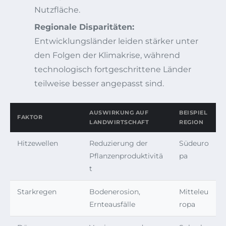
Nutzfläche.
Regionale Disparitäten:
Entwicklungsländer leiden stärker unter
den Folgen der Klimakrise, während
technologisch fortgeschrittene Länder
teilweise besser angepasst sind.
AUSWIRKUNG AUF
BEISPIEL
FAKTOR
LANDWIRTSCHAFT
REGION
Hitzewellen
Reduzierung der
Südeuro
Pflanzenproduktivitä
pa
t
Starkregen
Bodenerosion,
Mitteleu
Ernteausfälle
ropa