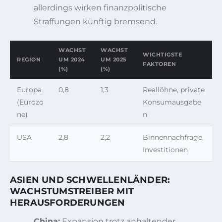
allerdings wirken finanzpolitische
Straffungen künftig bremsend.
WACHST
WACHST
WICHTIGSTE
REGION
UM 2024
UM 2025
FAKTOREN
(%)
(%)
Europa
0,8
1,3
Reallöhne, private
(Eurozo
Konsumausgabe
ne)
n
USA
2,8
2,2
Binnennachfrage,
Investitionen
ASIEN UND SCHWELLENLÄNDER:
WACHSTUMSTREIBER MIT
HERAUSFORDERUNGEN
China:
Expansion trotz anhaltender