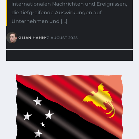
internationalen Nachrichten und Ereignissen,
die tiefgreifende Auswirkungen auf
Unternehmen und […]
•
KILIAN HAHN
7. AUGUST 2025