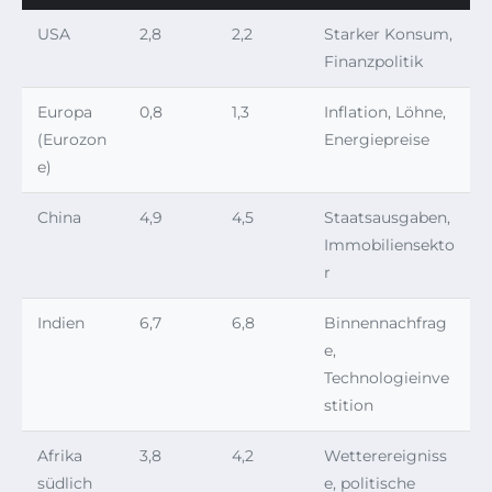
USA
2,8
2,2
Starker Konsum,
Finanzpolitik
Europa
0,8
1,3
Inflation, Löhne,
(Eurozon
Energiepreise
e)
China
4,9
4,5
Staatsausgaben,
Immobiliensekto
r
Indien
6,7
6,8
Binnennachfrag
e,
Technologieinve
stition
Afrika
3,8
4,2
Wetterereigniss
südlich
e, politische