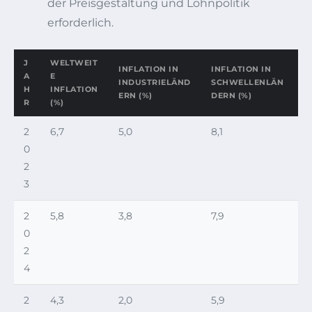
der Preisgestaltung und Lohnpolitik
erforderlich.
J
WELTWEIT
INFLATION IN
INFLATION IN
A
E
INDUSTRIELÄND
SCHWELLENLÄN
H
INFLATION
ERN (%)
DERN (%)
R
(%)
2
6,7
5,0
8,1
0
2
3
2
5,8
3,8
7,9
0
2
4
2
4,3
2,0
5,9