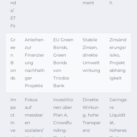
nd
ment
h
s/
ET
Fs
Gr
Anleihen
EU Green
Stabile
Zinsänd
ee
zur
Bonds,
Zinsen,
erungsr
n
Finanzier
Green
direkte
isiko,
B
ung
Bonds
Umwelt
Projekt
on
nachhalti
von
wirkung
abhäng
ds
ger
Triodos
igkeit
Projekte
Bank
Im
Fokus
Investitio
Direkte
Geringe
pa
auf
nen über
Wirkun
re
ct
messbar
Plan A,
g, hohe
Liquidit
In
en
Crowdfu
Transpar
ät,
ve
sozialen/
nding-
enz
höheres