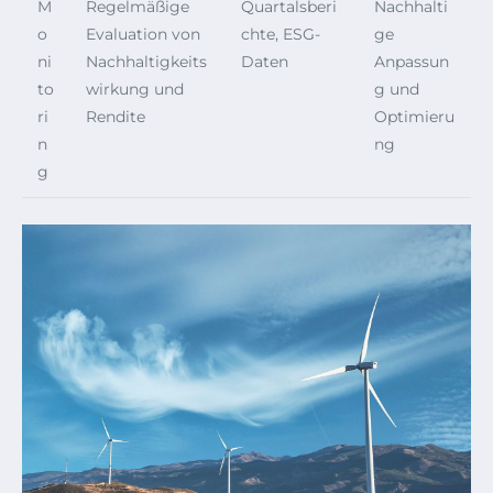
M
Regelmäßige
Quartalsberi
Nachhalti
o
Evaluation von
chte, ESG-
ge
ni
Nachhaltigkeits
Daten
Anpassun
to
wirkung und
g und
ri
Rendite
Optimieru
n
ng
g