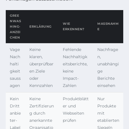
GREE
NWAS
WIE
MASSNAHME
HING-
ERKLÄRUNG
ERKENNEN?
ANZEI
CHEN
Vage
Keine
Fehlende
Nachfrage
Nach
klaren,
Nachhaltigk
n,
halti
überprüfbar
eitsberichte,
unabhängi
gkeit
en Ziele
keine
ge
sauss
oder
Impact-
Berichte
agen
Kennzahlen
Zahlen
einsehen
Kein
Keine
Produktblätt
Nur
Dritt
Zertifizierun
er und
Produkte
anbie
g durch
Webseiten
mit
ter-
anerkannte
prüfen
etablierten
Label
Organisatio
Siegeln