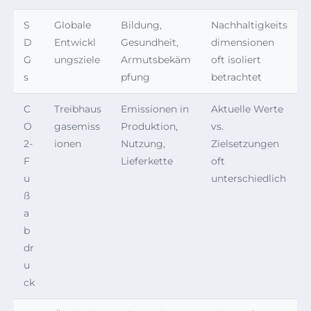
S
Globale
Bildung,
Nachhaltigkeits
D
Entwickl
Gesundheit,
dimensionen
G
ungsziele
Armutsbekäm
oft isoliert
s
pfung
betrachtet
C
Treibhaus
Emissionen in
Aktuelle Werte
O
gasemiss
Produktion,
vs.
2-
ionen
Nutzung,
Zielsetzungen
F
Lieferkette
oft
u
unterschiedlich
ß
a
b
dr
u
ck