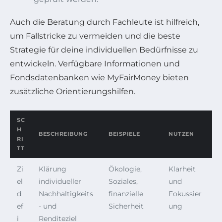
Auch die Beratung durch Fachleute ist hilfreich,
um Fallstricke zu vermeiden und die beste
Strategie für deine individuellen Bedürfnisse zu
entwickeln. Verfügbare Informationen und
Fondsdatenbanken wie MyFairMoney bieten
zusätzliche Orientierungshilfen.
SC
H
BESCHREIBUNG
BEISPIELE
NUTZEN
RI
TT
Zi
Klärung
Ökologie,
Klarheit
el
individueller
Soziales,
und
d
Nachhaltigkeits
finanzielle
Fokussier
ef
- und
Sicherheit
ung
i
Renditeziel