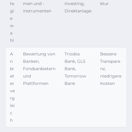
te
men und -
Investing,
ktur
gi
instrumenten
Direktanlage
e
w
a
hl
A
Bewertung von
Triodos
Bessere
n
Banken,
Bank, GLS
Transpare
bi
Fondsanbietern
Bank,
nz,
et
und
Tomorrow
niedrigere
er
Plattformen
Bank
Kosten
ve
rg
lei
c
h