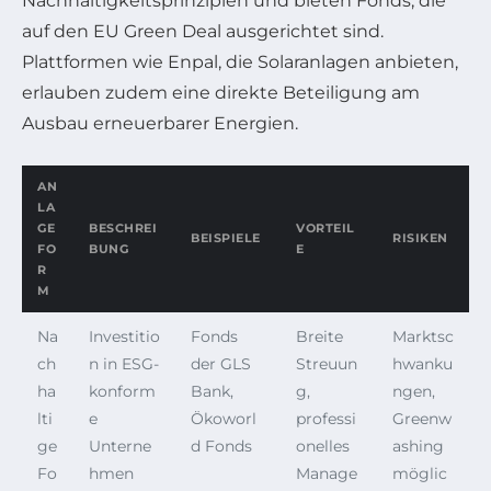
Nachhaltigkeitsprinzipien und bieten Fonds, die
auf den EU Green Deal ausgerichtet sind.
Plattformen wie Enpal, die Solaranlagen anbieten,
erlauben zudem eine direkte Beteiligung am
Ausbau erneuerbarer Energien.
AN
LA
GE
BESCHREI
VORTEIL
BEISPIELE
RISIKEN
FO
BUNG
E
R
M
Na
Investitio
Fonds
Breite
Marktsc
ch
n in ESG-
der GLS
Streuun
hwanku
ha
konform
Bank,
g,
ngen,
lti
e
Ökoworl
professi
Greenw
ge
Unterne
d Fonds
onelles
ashing
Fo
hmen
Manage
möglic