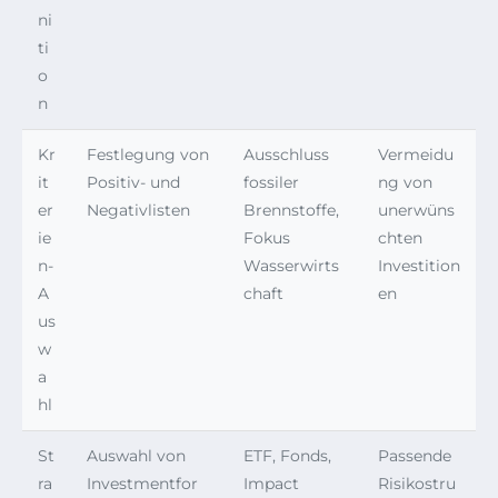
ni
ti
o
n
Kr
Festlegung von
Ausschluss
Vermeidu
it
Positiv- und
fossiler
ng von
er
Negativlisten
Brennstoffe,
unerwüns
ie
Fokus
chten
n-
Wasserwirts
Investition
A
chaft
en
us
w
a
hl
St
Auswahl von
ETF, Fonds,
Passende
ra
Investmentfor
Impact
Risikostru