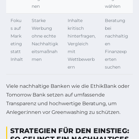
nen
wählen
Foku
Starke
Inhalte
Beratung
s auf
Werbung
kritisch
bei
Mark
ohne echte
hinterfragen,
nachhaltig
eting
Nachhaltigk
Vergleich
en
statt
eitsmaßnah
mit
Finanzexp
Inhalt
men
Wettbewerb
erten
ern
suchen
Viele nachhaltige Banken wie die EthikBank oder
Tomorrow Bank setzen auf umfassende
Transparenz und hochwertige Beratung, um
Anleger:innen vor Greenwashing zu schützen.
STRATEGIEN FÜR DEN EINSTIEG: