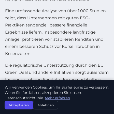
Eine umfassende Analyse von über 1.000 Studien
zeigt, dass Unternehmen mit guten ESG-
Praktiken tendenziell bessere finanzielle
Ergebnisse liefern. Insbesondere langfristige
Anleger profitieren von stabileren Renditen und
einem besseren Schutz vor Kurseinbrüchen in
Krisenzeiten.
Die regulatorische Unterstützung durch den EU
Green Deal und andere Initiativen sorgt außerdem
für einen stetigen Kapitalzufluss in nachhaltige
Branchen, was Wachstumschancen
weiter
Wir verwenden Cookies, um Ihr Surferlebnis zu verbessern.
Wenn Sie fortfahren, akzeptieren Sie unsere
verbessert.
Datenschutzrichtlinie.
Mehr erfahren
Vorteile:
Akzeptieren
Ablehnen